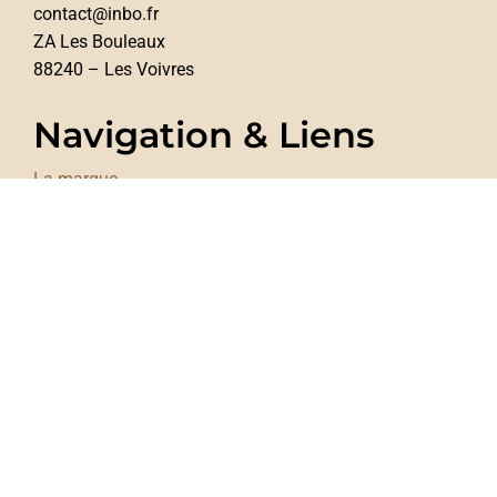
contact@inbo.fr
ZA Les Bouleaux
88240 – Les Voivres
Navigation & Liens
La marque
Lunettes en bois
Essayez-les
Articles
Espace pro
Presse