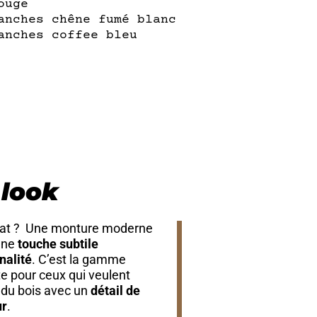
ouge
anches chêne fumé blanc
anches coffee bleu
 look
tat ? Une monture moderne
une
touche subtile
inalité
. C’est la gamme
te pour ceux qui veulent
 du bois avec un
détail de
ur
.