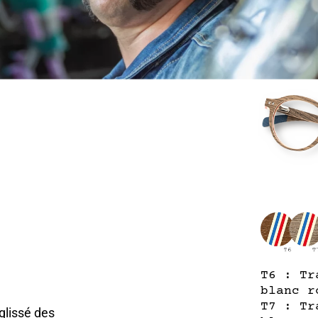
T6 : Tr
blanc r
T7 : Tr
glissé des