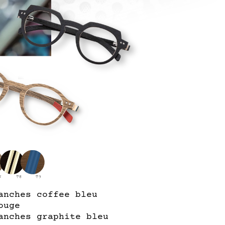
anches coffee bleu
ouge
anches graphite bleu