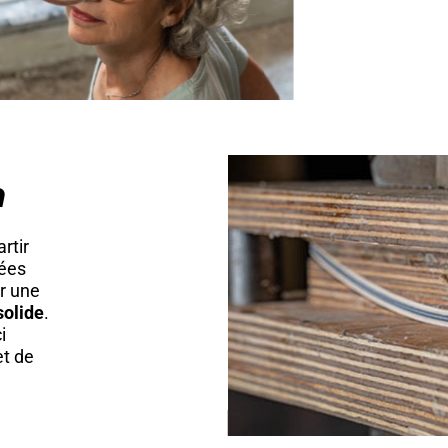
n
rtir
lées
r une
 solide
.
i
 et de