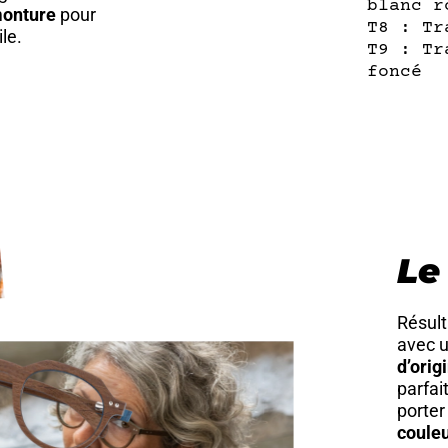
blanc r
monture
pour
T8 : Tr
le.
T9 : Tr
foncé
Le
Résul
avec 
d’orig
parfai
porter
coule