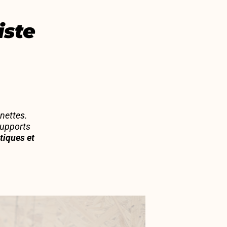
iste
unettes.
supports
tiques et