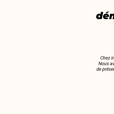
dém
Chez In
Nous av
de prése